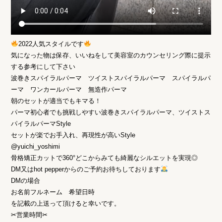
2022人気スタイルです
気になった物は保存、いいねをして美容室のカウンセリング際に提示
する参考にして下さい
波巻きスパイラルパーマ ツイストスパイラルパーマ スパイラルパ
ーマ ワンカールパーマ 無造作パーマ
朝のセットが適当でもキマる！
パーマ初心者でも挑戦しやすい波巻きスパイラルパーマ、ツイストス
パイラルパーマStyle
セットが楽でお手入れ、再現性が高いStyle
@yuichi_yoshimi
骨格矯正カットで360°どこからみても綺麗なシルエットを実現◎
DM又はhot pepperからのご予約お待ちしております
DMの場合
お名前フルネーム 希望日時
を記載の上送って頂けると幸いです。
✂︎営業時間✂︎