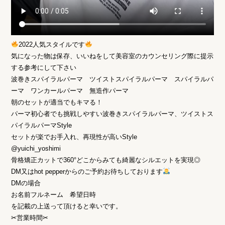
2022人気スタイルです
気になった物は保存、いいねをして美容室のカウンセリング際に提示
する参考にして下さい
波巻きスパイラルパーマ ツイストスパイラルパーマ スパイラルパ
ーマ ワンカールパーマ 無造作パーマ
朝のセットが適当でもキマる！
パーマ初心者でも挑戦しやすい波巻きスパイラルパーマ、ツイストス
パイラルパーマStyle
セットが楽でお手入れ、再現性が高いStyle
@yuichi_yoshimi
骨格矯正カットで360°どこからみても綺麗なシルエットを実現◎
DM又はhot pepperからのご予約お待ちしております
DMの場合
お名前フルネーム 希望日時
を記載の上送って頂けると幸いです。
✂︎営業時間✂︎