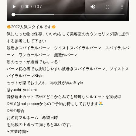
2022人気スタイルです
気になった物は保存、いいねをして美容室のカウンセリング際に提示
する参考にして下さい
波巻きスパイラルパーマ ツイストスパイラルパーマ スパイラルパ
ーマ ワンカールパーマ 無造作パーマ
朝のセットが適当でもキマる！
パーマ初心者でも挑戦しやすい波巻きスパイラルパーマ、ツイストス
パイラルパーマStyle
セットが楽でお手入れ、再現性が高いStyle
@yuichi_yoshimi
骨格矯正カットで360°どこからみても綺麗なシルエットを実現◎
DM又はhot pepperからのご予約お待ちしております
DMの場合
お名前フルネーム 希望日時
を記載の上送って頂けると幸いです。
✂︎営業時間✂︎