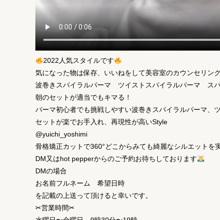
2022人気スタイルです
気になった物は保存、いいねをして美容室のカウンセリン
波巻きスパイラルパーマ ツイストスパイラルパーマ ス
朝のセットが適当でもキマる！
パーマ初心者でも挑戦しやすい波巻きスパイラルパーマ、ツイ
セットが楽でお手入れ、再現性が高いStyle
@yuichi_yoshimi
骨格矯正カットで360°どこからみても綺麗なシルエットを
DM又はhot pepperからのご予約お待ちしております
DMの場合
お名前フルネーム 希望日時
を記載の上送って頂けると幸いです。
✂︎営業時間✂︎