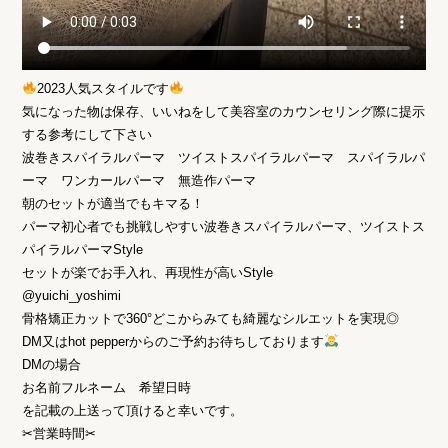
2023人気スタイルです
気になった物は保存、いいねをして美容室のカウンセリング際に提示
する参考にして下さい
波巻きスパイラルパーマ ツイストスパイラルパーマ スパイラルパ
ーマ ワンカールパーマ 無造作パーマ
朝のセットが適当でもキマる！
パーマ初心者でも挑戦しやすい波巻きスパイラルパーマ、ツイストス
パイラルパーマStyle
セットが楽でお手入れ、再現性が高いStyle
@yuichi_yoshimi
骨格矯正カットで360°どこからみても綺麗なシルエットを実現◎
DM又はhot pepperからのご予約お待ちしております
DMの場合
お名前フルネーム 希望日時
を記載の上送って頂けると幸いです。
✂︎営業時間✂︎