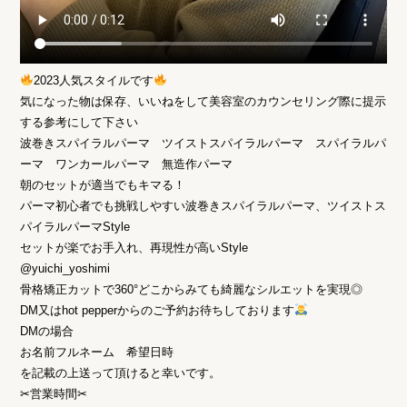
2023人気スタイルです
気になった物は保存、いいねをして美容室のカウンセリング際に提示
する参考にして下さい
波巻きスパイラルパーマ ツイストスパイラルパーマ スパイラルパ
ーマ ワンカールパーマ 無造作パーマ
朝のセットが適当でもキマる！
パーマ初心者でも挑戦しやすい波巻きスパイラルパーマ、ツイストス
パイラルパーマStyle
セットが楽でお手入れ、再現性が高いStyle
@yuichi_yoshimi
骨格矯正カットで360°どこからみても綺麗なシルエットを実現◎
DM又はhot pepperからのご予約お待ちしております
DMの場合
お名前フルネーム 希望日時
を記載の上送って頂けると幸いです。
✂︎営業時間✂︎