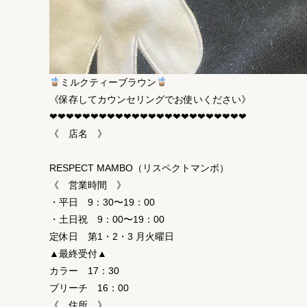
ミルクティーブラウン
《保存してカウンセリングでお使いください》
❤︎❤︎❤︎❤︎❤︎❤︎❤︎❤︎❤︎❤︎❤︎❤︎❤︎❤︎❤︎❤︎❤︎❤︎❤︎❤︎❤︎❤︎❤︎❤︎
《 店名 》
RESPECT MAMBO（リスペクトマンボ）
《 営業時間 》
・平日 9：30〜19：00
・土日祝 9：00〜19：00
定休日 第1・2・3 月火曜日
▲最終受付▲
カラー 17：30
ブリーチ 16：00
《 住所 》