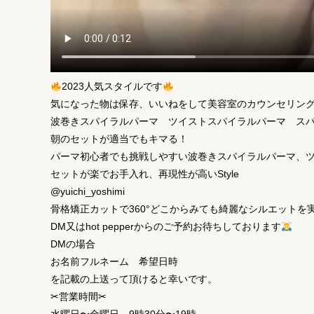
2023人気スタイルです
気になった物は保存、いいねをして美容室のカウンセリン
波巻きスパイラルパーマ ツイストスパイラルパーマ ス
朝のセットが適当でもキマる！
パーマ初心者でも挑戦しやすい波巻きスパイラルパーマ、ツイ
セットが楽でお手入れ、再現性が高いStyle
@yuichi_yoshimi
骨格矯正カットで360°どこからみても綺麗なシルエットを
DM又はhot pepperからのご予約お待ちしております
DMの場合
お名前フルネーム 希望日時
を記載の上送って頂けると幸いです。
✂︎営業時間✂︎