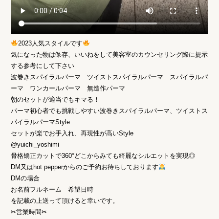
2023人気スタイルです
気になった物は保存、いいねをして美容室のカウンセリング際に提示
する参考にして下さい
波巻きスパイラルパーマ ツイストスパイラルパーマ スパイラルパ
ーマ ワンカールパーマ 無造作パーマ
朝のセットが適当でもキマる！
パーマ初心者でも挑戦しやすい波巻きスパイラルパーマ、ツイストス
パイラルパーマStyle
セットが楽でお手入れ、再現性が高いStyle
@yuichi_yoshimi
骨格矯正カットで360°どこからみても綺麗なシルエットを実現◎
DM又はhot pepperからのご予約お待ちしております
DMの場合
お名前フルネーム 希望日時
を記載の上送って頂けると幸いです。
✂︎営業時間✂︎