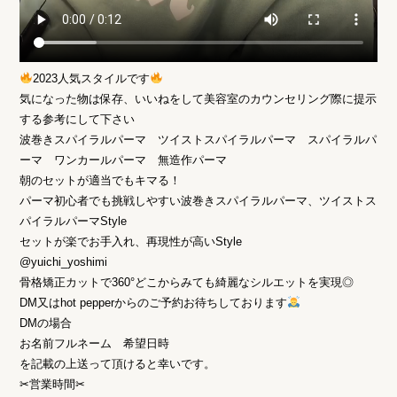
2023人気スタイルです
気になった物は保存、いいねをして美容室のカウンセリング際に提示
する参考にして下さい
波巻きスパイラルパーマ ツイストスパイラルパーマ スパイラルパ
ーマ ワンカールパーマ 無造作パーマ
朝のセットが適当でもキマる！
パーマ初心者でも挑戦しやすい波巻きスパイラルパーマ、ツイストス
パイラルパーマStyle
セットが楽でお手入れ、再現性が高いStyle
@yuichi_yoshimi
骨格矯正カットで360°どこからみても綺麗なシルエットを実現◎
DM又はhot pepperからのご予約お待ちしております
DMの場合
お名前フルネーム 希望日時
を記載の上送って頂けると幸いです。
✂︎営業時間✂︎